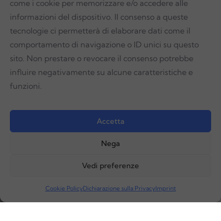
come i cookie per memorizzare e/o accedere alle
POTENZIA I TUOI TRATTAMENTI FISIOTERAPICI
informazioni del dispositivo. Il consenso a queste
tecnologie ci permetterà di elaborare dati come il
MODUS
ESWT
comportamento di navigazione o ID unici su questo
ONDE D'URTO
sito. Non prestare o revocare il consenso potrebbe
influire negativamente su alcune caratteristiche e
FOCALI E RADIALI
funzioni.
Accetta
SCOPRI ORA
Nega
Vedi preferenze
Cookie Policy
Dichiarazione sulla Privacy
Imprint