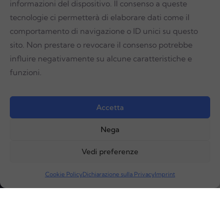
informazioni del dispositivo. Il consenso a queste
tecnologie ci permetterà di elaborare dati come il
Social
comportamento di navigazione o ID unici su questo
sito. Non prestare o revocare il consenso potrebbe
Seguici sui social per rimanere aggiornato sulle ultime novità e
influire negativamente su alcune caratteristiche e
tecnologie per la fisioterapia
funzioni.
Accetta
Nega
Vedi preferenze
Area Medicale srls | P.IVA 01620570554 | REA: TR-111500 | Cap
Cookie Policy
Dichiarazione sulla Privacy
Imprint
Sociale €1.000 I.V. | Realizzazione Sito Web
ITALA
Privacy Policy
|
Cookie Policy
|
Imprint