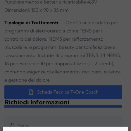
Funzionamento a batteria ricaricabile 4,8V
Dimensioni: 150 x 90 x 35 mm
Tipologia di Trattamenti
: T-One Coach è adatto per
programmi di elettroterapia come TENS per il
controllo del dolore, NEMS per rafforzamento
muscolare, e programmi beauty per tonificazione e
rassodamento. Include 16 programmi TENS, 14 NEMS,
18 per estetica e 10 per doppio utilizzo (2+2 utenti),
coprendo esigenze di allenamento, recupero, estetica
e gestione del dolore​
Scheda Tecnica T-One Coach
Richiedi Informazioni